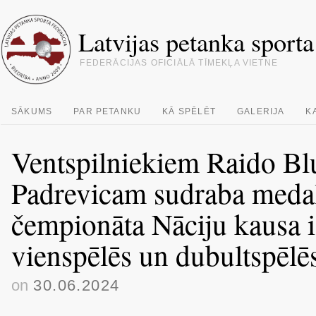
Latvijas petanka sporta
FEDERĀCIJAS OFICIĀLĀ TĪMEKĻA VIETNE
SĀKUMS
PAR PETANKU
KĀ SPĒLĒT
GALERIJA
K
Ventspilniekiem Raido 
Padrevicam sudraba medaļ
čempionāta Nāciju kausa i
vienspēlēs un dubultspēlē
on
30.06.2024