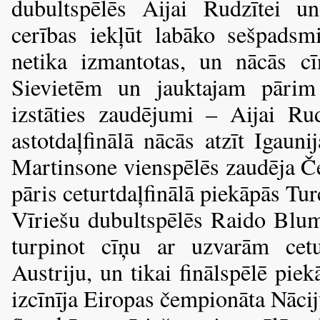
dubultspēlēs Aijai Rudzītei 
cerības iekļūt labāko sešpadsmi
netika izmantotas, un nācās cī
Sievietēm un jauktajam pārim
izstāties zaudējumi – Aijai Ru
astotdaļfinālā nācās atzīt Igaun
Martinsone vienspēlēs zaudēja Čeh
pāris ceturtdaļfinālā piekāpās Tur
Vīriešu dubultspēlēs Raido Blu
turpinot cīņu ar uzvarām cetu
Austriju, un tikai finālspēlē pie
izcīnīja Eiropas čempionāta Nāci