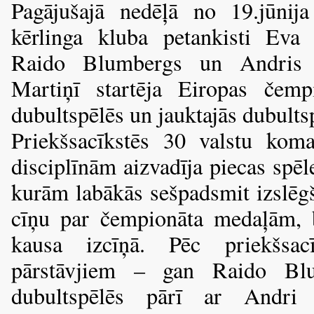
Pagājušajā nedēļā no 19.jūnija
kērlinga kluba petankisti Eva
Raido Blumbergs un Andris P
Martiņī startēja Eiropas čemp
dubultspēlēs un jauktajās dubults
Priekšsacīkstēs 30 valstu kom
disciplīnām aizvadīja piecas spēl
kurām labākās sešpadsmit izslēgš
cīņu par čempionāta medaļām, b
kausa izcīņā. Pēc priekšsacī
pārstāvjiem – gan Raido Blu
dubultspēlēs pārī ar Andri 