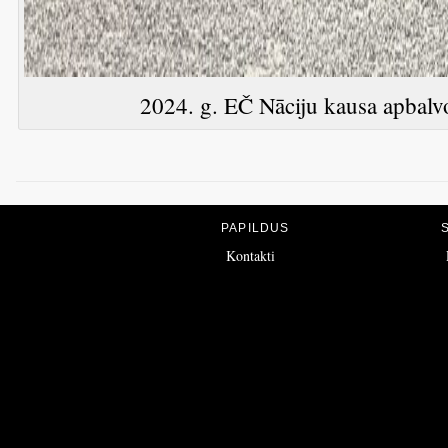
2024. g. EČ Nāciju kausa apbalvo
PAPILDUS
Kontakti