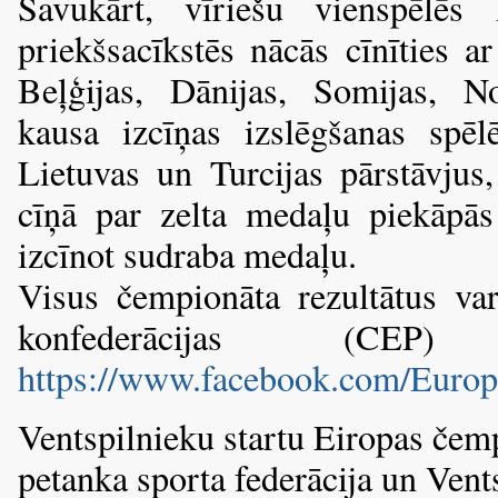
Savukārt, vīriešu vienspēlē
priekšsacīkstēs nācās cīnīties a
Beļģijas, Dānijas, Somijas, No
kausa izcīņas izslēgšanas spēl
Lietuvas un Turcijas pārstāvjus
cīņā par zelta medaļu piekāpā
izcīnot sudraba medaļu.
Visus čempionāta rezultātus va
konfederācijas (CEP
https://www.facebook.com/Euro
Ventspilnieku startu Eiropas čemp
petanka sporta federācija un Vents