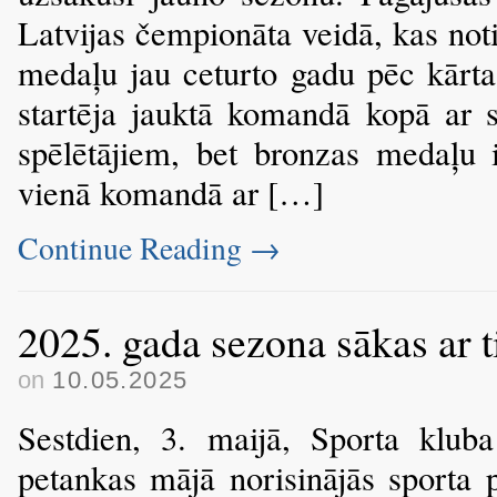
Latvijas čempionāta veidā, kas no
medaļu jau ceturto gadu pēc kārta
startēja jauktā komandā kopā ar 
spēlētājiem, bet bronzas medaļu i
vienā komandā ar […]
Continue Reading
→
2025. gada sezona sākas ar 
on
10.05.2025
Sestdien, 3. maijā, Sporta klu
petankas mājā norisinājās sporta 