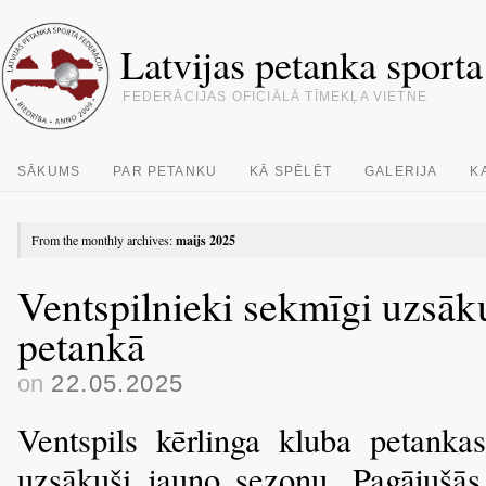
Latvijas petanka sporta
FEDERĀCIJAS OFICIĀLĀ TĪMEKĻA VIETNE
SĀKUMS
PAR PETANKU
KĀ SPĒLĒT
GALERIJA
K
From the monthly archives:
maijs 2025
Ventspilnieki sekmīgi uzsāk
petankā
on
22.05.2025
Ventspils kērlinga kluba petankas
uzsākuši jauno sezonu. Pagājušās