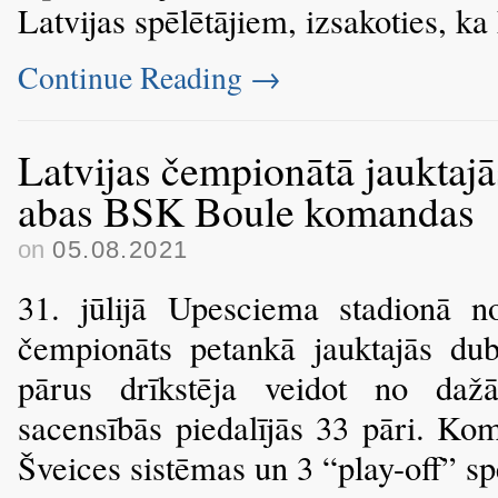
Latvijas spēlētājiem, izsakoties, ka
Continue Reading
→
Latvijas čempionātā jauktajā
abas BSK Boule komandas
on
05.08.2021
31. jūlijā Upesciema stadionā nor
čempionāts petankā jauktajās dub
pārus drīkstēja veidot no da
sacensībās piedalījās 33 pāri. Ko
Šveices sistēmas un 3 “play-off” sp