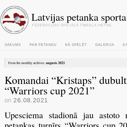
Latvijas petanka sporta
FEDERĀCIJAS OFICIĀLĀ TĪMEKĻA VIETNE
SĀKUMS
PAR PETANKU
KĀ SPĒLĒT
GALERIJA
K
From the monthly archives:
augusts 2021
Komandai “Kristaps” dubult
“Warriors cup 2021”
on
26.08.2021
Upesciema stadionā jau astoto rei
petankas turnīrs “Warriors cup 20