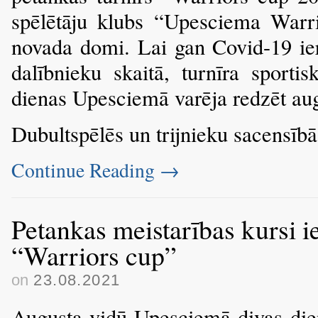
spēlētāju klubs “Upesciema Warri
novada domi. Lai gan Covid-19 ier
dalībnieku skaitā, turnīra sporti
dienas Upesciemā varēja redzēt aug
Dubultspēlēs un trijnieku sacensīb
Continue Reading
→
Petankas meistarības kursi ie
“Warriors cup”
on
23.08.2021
Augusta vidū Upesciemā divas dien