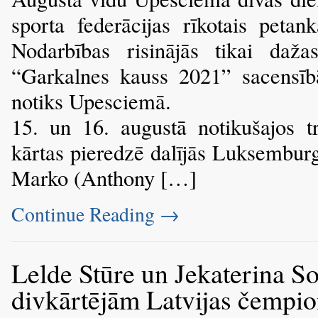
sporta federācijas rīkotais petan
Nodarbības risinājās tikai daža
“Garkalnes kauss 2021” sacensīb
notiks Upesciemā.
15. un 16. augustā notikušajos t
kārtas pieredzē dalījās Luksemburg
Marko (Anthony […]
Continue Reading
→
Lelde Stūre un Jekaterina So
divkārtējām Latvijas čempi