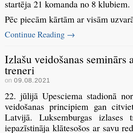
startēja 21 komanda no 8 klubiem.
Pēc piecām kārtām ar visām uzvarā
Continue Reading
→
Izlašu veidošanas seminārs 
treneri
on
09.08.2021
22. jūlijā Upesciema stadionā nor
veidošanas principiem gan citvie
Latvijā. Luksemburgas izlases
iepazīstināja klātesošos ar savu re