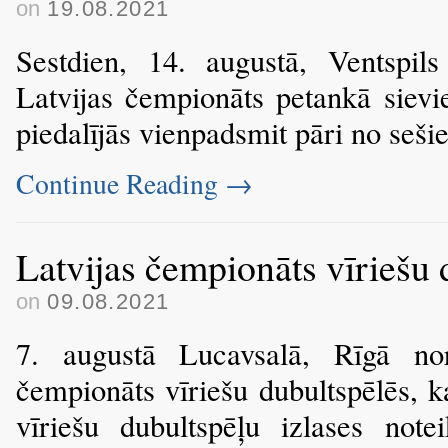
on
19.08.2021
Sestdien, 14. augustā, Ventspil
Latvijas čempionāts petankā sievi
piedalījās vienpadsmit pāri no seš
Continue Reading
→
Latvijas čempionāts vīriešu
on
09.08.2021
7. augustā Lucavsalā, Rīgā nori
čempionāts vīriešu dubultspēlēs, ka
vīriešu dubultspēļu izlases not