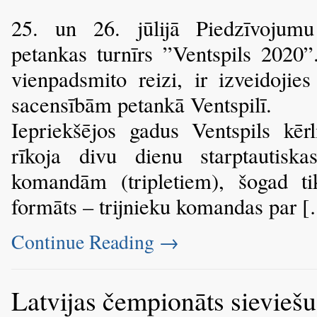
25. un 26. jūlijā Piedzīvojumu
petankas turnīrs ”Ventspils 2020”.
vienpadsmito reizi, ir izveidoji
sacensībām petankā Ventspilī.
Iepriekšējos gadus Ventspils kēr
rīkoja divu dienu starptautiskas
komandām (tripletiem), šogad ti
formāts – trijnieku komandas par 
Continue Reading
→
Latvijas čempionāts sieviešu