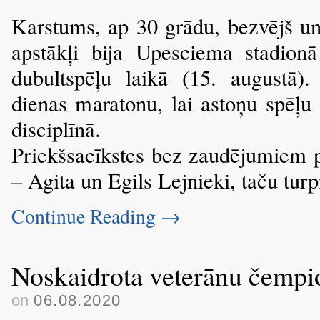
Karstums, ap 30 grādu, bezvējš un 
apstākļi bija Upesciema stadionā
dubultspēļu laikā (15. augustā)
dienas maratonu, lai astoņu spēļu
disciplīnā.
Priekšsacīkstes bez zaudējumiem pr
– Agita un Egils Lejnieki, taču tu
Continue Reading
→
Noskaidrota veterānu čemp
on
06.08.2020