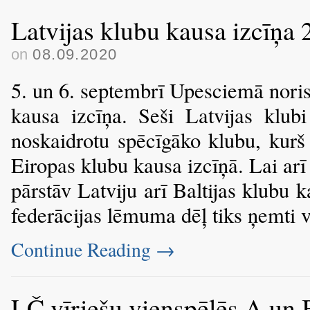
Latvijas klubu kausa izcīņa
on
08.09.2020
5. un 6. septembrī Upesciemā noris
kausa izcīņa. Seši Latvijas klubi 
noskaidrotu spēcīgāko klubu, kurš
Eiropas klubu kausa izcīņā. Lai arī
pārstāv Latviju arī Baltijas klubu 
federācijas lēmuma dēļ tiks ņemti 
Continue Reading
→
LČ vīriešu vienspēlēs A un 