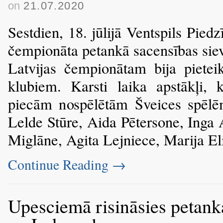
on
21.07.2020
Sestdien, 18. jūlijā Ventspils Pied
čempionāta petankā sacensības siev
Latvijas čempionātam bija pietei
klubiem. Karsti laika apstākļi, 
piecām nospēlētām Šveices spēlēm
Lelde Stūre, Aida Pētersone, Inga 
Miglāne, Agita Lejniece, Marija E
Continue Reading
→
Upesciemā risināsies petanka