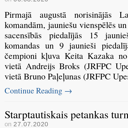
Pirmajā augustā norisinājās La
komandām, jauniešu vienspēlēs un
sacensībās piedalījās 15 jaunieš
komandas un 9 jaunieši piedalī
čempioni kļuva Keita Kazaka no
vietā Andreijs Broks (JRFPC Upe
vietā Bruno Paļeļunas (JRFPC Upe
Continue Reading
→
Starptautiskais petankas tur
on
27.07.2020