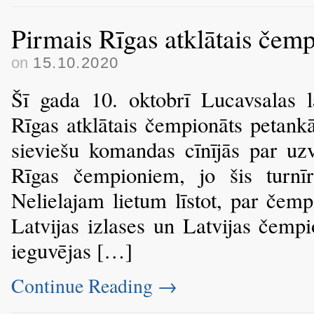
Pirmais Rīgas atklātais čem
on
15.10.2020
Šī gada 10. oktobrī Lucavsalas l
Rīgas atklātais čempionāts petank
sieviešu komandas cīnījās par uzv
Rīgas čempioniem, jo šis turnīr
Nelielajam lietum līstot, par čemp
Latvijas izlases un Latvijas čemp
ieguvējas […]
Continue Reading
→