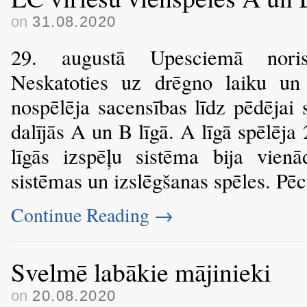
on
31.08.2020
29. augustā Upesciemā norisi
Neskatoties uz drēgno laiku un l
nospēlēja sacensības līdz pēdējai 
dalījās A un B līgā. A līgā spēlēja 
līgās izspēļu sistēma bija vie
sistēmas un izslēgšanas spēles. Pē
Continue Reading
→
Svelmē labākie mājinieki
on
20.08.2020