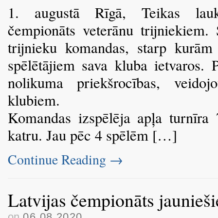
1. augustā Rīgā, Teikas lauk
čempionāts veterānu trijniekiem. 
trijnieku komandas, starp kurām 
spēlētājiem sava kluba ietvaros. 
nolikuma priekšrocības, veid
klubiem.
Komandas izspēlēja apļa turnīra 7
katru. Jau pēc 4 spēlēm […]
Continue Reading
→
Latvijas čempionāts jaunieš
on
06.08.2020