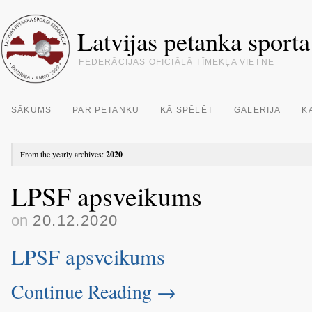
Latvijas petanka sporta
FEDERĀCIJAS OFICIĀLĀ TĪMEKĻA VIETNE
SĀKUMS
PAR PETANKU
KĀ SPĒLĒT
GALERIJA
K
From the yearly archives:
2020
LPSF apsveikums
on
20.12.2020
LPSF apsveikums
Continue Reading
→