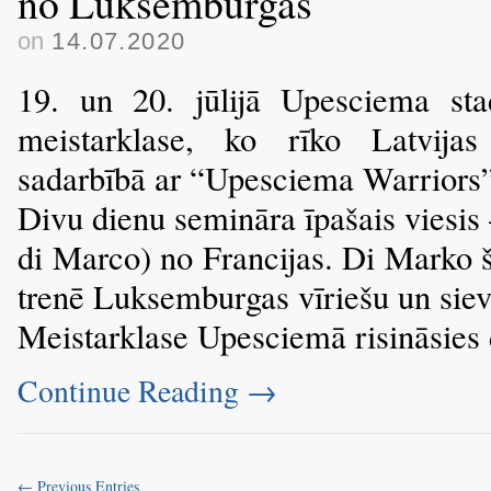
no Luksemburgas
on
14.07.2020
19. un 20. jūlijā Upesciema sta
meistarklase, ko rīko Latvijas
sadarbībā ar “Upesciema Warriors”
Divu dienu semināra īpašais viesi
di Marco) no Francijas. Di Marko 
trenē Luksemburgas vīriešu un sievi
Meistarklase Upesciemā risināsies 
Continue Reading
→
← Previous Entries