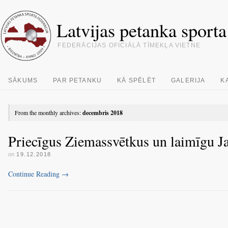
Latvijas petanka sporta
FEDERĀCIJAS OFICIĀLĀ TĪMEKĻA VIETNE
SĀKUMS
PAR PETANKU
KĀ SPĒLĒT
GALERIJA
K
From the monthly archives:
decembris 2018
Priecīgus Ziemassvētkus un laimīgu J
on
19.12.2018
Continue Reading
→