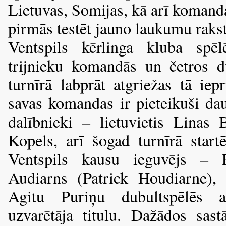
Lietuvas, Somijas, kā arī komanda
pirmās testēt jauno laukumu rakst
Ventspils kērlinga kluba spēl
trijnieku komandās un četros d
turnīrā labprāt atgriežas tā iep
savas komandas ir pieteikuši dau
dalībnieki – lietuvietis Linas
Kopels, arī šogad turnīrā start
Ventspils kausu ieguvējs – Fr
Audiarns (Patrick Houdiarne), 
Agitu Puriņu dubultspēlēs ai
uzvarētāja titulu. Dažādos sastā