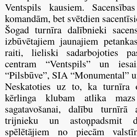
Ventspils kausiem. Sacensības
komandām, bet svētdien sacentīsi
Šogad turnīra dalībnieki sacen
izbūvētajiem jaunajiem petanka
raiti, lieliski sadarbojoties 
centram “Ventspils” un iesa
“Pilsbūve”, SIA “Monumental” un
Neskatoties uz to, ka turnīra 
kērlinga klubam atlika mazs
sagatavošanai, dalību turnīrā 
trijnieku un astoņpadsmit 
spēlētājiem no piecām valstī