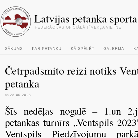
Latvijas petanka sporta
FEDERĀCIJAS OFICIĀLĀ TĪMEKĻA VIETNE
SĀKUMS
PAR PETANKU
KĀ SPĒLĒT
GALERIJA
K
Četrpadsmito reizi notiks Ven
petankā
on
28.06.2023
Šīs nedēļas nogalē – 1.un 2.jū
petankas turnīrs „Ventspils 2023
Ventspils Piedzīvojumu parkā