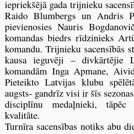
iepriekšējā gada trijnieku sacensī
Raido Blumbergs un Andris Pa
pievienosies Nauris Bogdanovi
komandas biedrs rīdzinieks Art
komandu. Trijnieku sacensībās st
kausa ieguvēji – divkārtējie 
komandām Inga Apmane, Aivids
Pieteikto Latvijas klubu spēlēt
augsts- gandrīz visi ir šīs sezon
disciplīnu medaļnieki, tāpēc
kvalitāte.
Turnīra sacensības notiks abu di