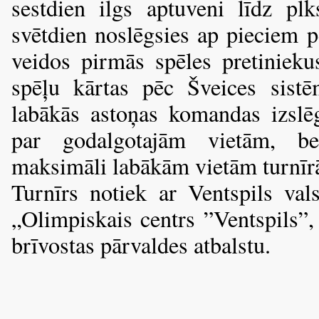
sestdien ilgs aptuveni līdz plk
svētdien noslēgsies ap pieciem 
veidos pirmās spēles pretiniekus
spēļu kārtas pēc Šveices sistē
labākās astoņas komandas izslē
par godalgotajām vietām, b
maksimāli labākām vietām turnīr
Turnīrs notiek ar Ventspils vals
„Olimpiskais centrs ”Ventspils”
brīvostas pārvaldes atbalstu.