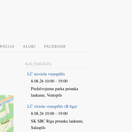
RĀCIJA
KLUBI
FACEBOOK
KALENDĀRS
LČ sieviešu vienspēlēs
8.08.26 10:00 - 19:00
Piedzīvojumu parka petanka
laukumi, Ventspils
LČ vīriešu vienspēlēs (B līga)
8.08.26 10:00 - 19:00
SK SBC Riga petanka laukumi,
Salaspils