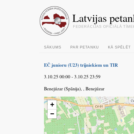
Latvijas petan
FEDERĀCIJAS OFICIĀLĀ TĪME
SĀKUMS
PAR PETANKU
KĀ SPĒLĒT
EČ junioru (U23) trijniekiem un TIR
3.10.25 00:00 - 3.10.25 23:59
Benejúzar (Spānija), , Benejúzar
+
−