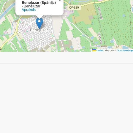
Benejúzar (Spānija)
- Benejúzar
Apraksts
Leaflet
|
Map data ©
OpenStreetMap