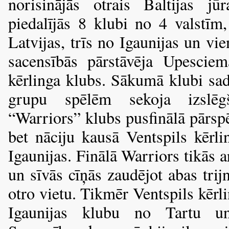
norisinājās otrais Baltijas 
piedalījās 8 klubi no 4 valstī
Latvijas, trīs no Igaunijas un vi
sacensībās pārstāvēja Upescie
kērlinga klubs. Sākumā klubi sada
grupu spēlēm sekoja izslēg
“Warriors” klubs pusfinālā pārsp
bet nāciju kausā Ventspils kērl
Igaunijas. Finālā
Warriors tikās a
un sīvās cīņās zaudējot abas trij
otro vietu. Tikmēr Ventspils kērl
Igaunijas klubu no Tartu un