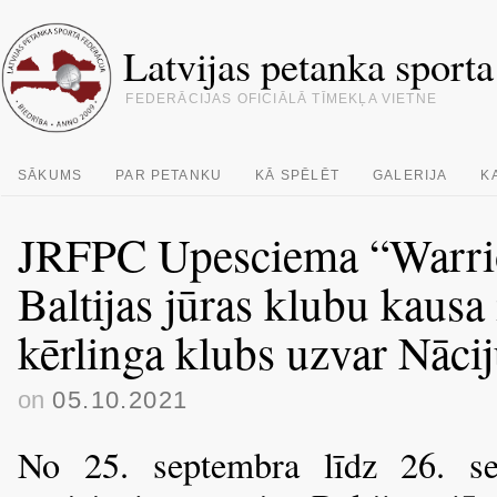
Latvijas petanka sporta
FEDERĀCIJAS OFICIĀLĀ TĪMEKĻA VIETNE
SĀKUMS
PAR PETANKU
KĀ SPĒLĒT
GALERIJA
K
JRFPC Upesciema “Warrior
Baltijas jūras klubu kausa 
kērlinga klubs uzvar Nāci
on
05.10.2021
No 25. septembra līdz 26. se