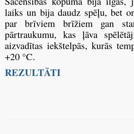
Sacensības kopumā bija ilgas, j
laiks un bija daudz spēļu, bet or
par brīviem brīžiem gan sta
pārtraukumu, kas ļāva spēlētāj
aizvadītas iekštelpās, kurās tem
+20 °C.
REZULTĀTI