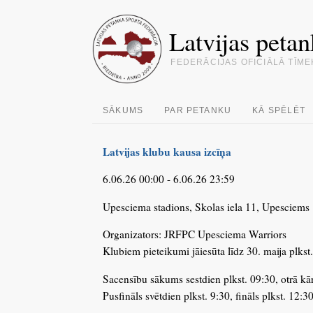
Latvijas petan
FEDERĀCIJAS OFICIĀLĀ TĪME
SĀKUMS
PAR PETANKU
KĀ SPĒLĒT
Latvijas klubu kausa izcīņa
6.06.26 00:00 - 6.06.26 23:59
Upesciema stadions, Skolas iela 11, Upesciems
Organizators: JRFPC Upesciema Warriors
Klubiem pieteikumi jāiesūta līdz 30. maija plkst
Sacensību sākums sestdien plkst. 09:30, otrā kārt
Pusfināls svētdien plkst. 9:30, fināls plkst. 12:3