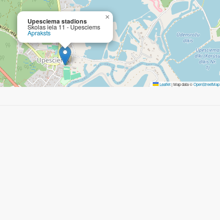
×
Upesciema stadions
Skolas iela 11 - Upesciems
Apraksts
Leaflet
|
Map data ©
OpenStreetMap