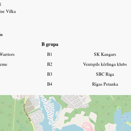
š
īne Vilka
ās
B grupa
arriors
B1
SK Kangars
ģeme
B2
Ventspils kērlinga klubs
B3
SBC Riga
B4
Rīgas Petanka