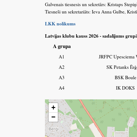
Galvenais tiesnesis un sekretārs: Kristaps Stepiņ
Tiesneši un sekretariāts: Ieva Anna Gulbe, Krist
LKK nolikums
Latvijas klubu kauss 2026 - sadalījums grup
A grupa
A1
JRFPC Upesciema W
A2
SK Petanks Ēr
A3
BSK Boule
A4
IK DOKS
+
−