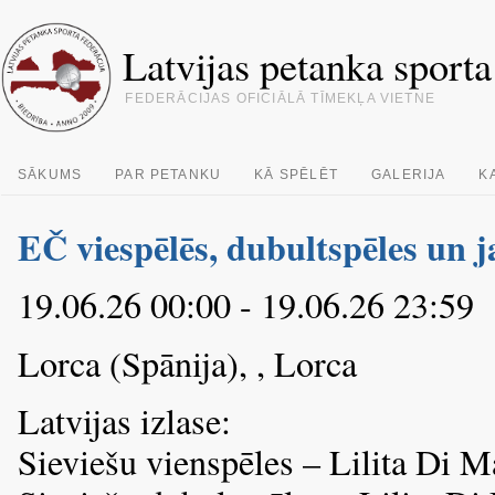
Latvijas petanka sporta
FEDERĀCIJAS OFICIĀLĀ TĪMEKĻA VIETNE
SĀKUMS
PAR PETANKU
KĀ SPĒLĒT
GALERIJA
K
EČ viespēlēs, dubultspēles un j
19.06.26 00:00 - 19.06.26 23:59
Lorca (Spānija), , Lorca
Latvijas izlase:
Sieviešu vienspēles – Lilita Di M