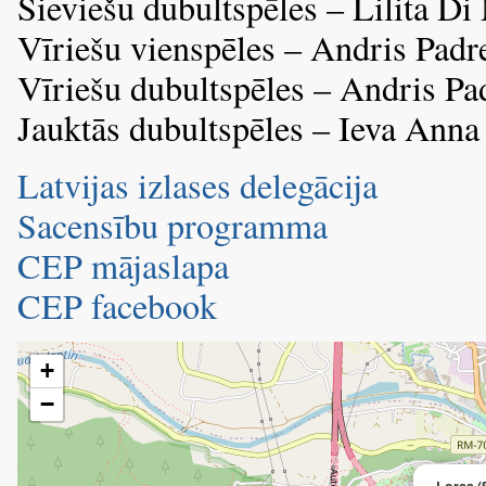
Sieviešu dubultspēles – Lilita D
Vīriešu vienspēles – Andris Padr
Vīriešu dubultspēles – Andris P
Jauktās dubultspēles – Ieva Ann
Latvijas izlases delegācija
Sacensību programma
CEP mājaslapa
CEP facebook
+
−
Lorca (