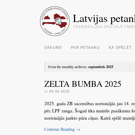
Latvijas petan
FEDERĀCIJAS OFICIĀLĀ TĪME
SĀKUMS
PAR PETANKU
KĀ SPĒLĒT
From the monthly archives:
septembris 2025
ZELTA BUMBA 2025
on
30.09.2025
2025. gada ZB sacensības norisinājās jau 14. rei
pēc LPF ranga. Šogad tika mainīts pasākuma for
norisinājās jaukto pāru cīņas. Katrā spēlē mainīj
Continue Reading
→