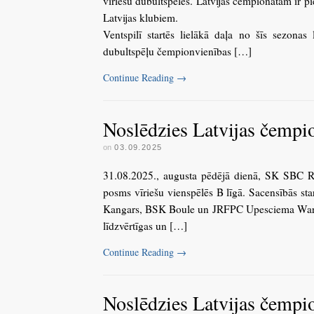
vīriešu dubultspēlēs. Latvijas čempionātam ir 
Latvijas klubiem.
Ventspilī startēs lielākā daļa no šīs sezonas 
dubultspēļu čempionvienības […]
Continue Reading
→
Noslēdzies Latvijas čempio
on
03.09.2025
31.08.2025., augusta pēdējā dienā, SK SBC Rig
posms vīriešu vienspēlēs B līgā. Sacensībās st
Kangars, BSK Boule un JRFPC Upesciema Warriors
līdzvērtīgas un […]
Continue Reading
→
Noslēdzies Latvijas čempi