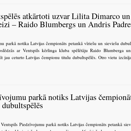
spēlēs atkārtoti uzvar Lilita Dimarco un
reizi – Raido Blumbergs un Andris Padre
u parkā notika Latvijas čempionāts petankā vīriešu un sieviešu dubul
oslēdzās ar Ventspils kērlinga kluba spēlētāju Raido Blumberga u
t jau ceturto Latvijas čempionu titulu dubultspēlēs. Otro vietu izcīnīj
zīvojumu parkā notiks Latvijas čempionā
u dubultspēlēs
ī Ventspils Piedzīvojumu parkā notiks Latvijas čempionāts petankā sie