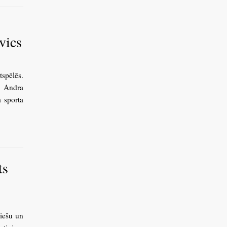
vics
tspēlēs.
n Andra
a sporta
ts
viešu un