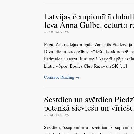
Latvijas čempionātā dubult
Ieva Anna Gulbe, ceturto 
on
10.09.2025
Pagājušās nedēļas nogalē Ventspils Piedzīvojum
Divu dienu sacensības vīriešu konkurencē n
Padrevica uzvaru, kuri savā karjerā spēja izcīnī
klubu «Sport Boules Club Riga» un SK […]
Continue Reading
→
Sestdien un svētdien Pied
petankā sieviešu un vīrieš
on
04.09.2025
Sestdien, 6.septembrī un svētdien, 7. septembr