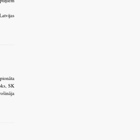
eptiņiem
Latvijas
pionāta
Doks, SK
rošināja