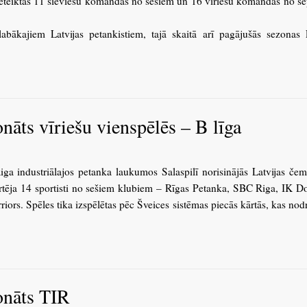
pieteiktas 11 sieviešu komandas no sešiem un 16 vīriešu komandas no s
labākajiem Latvijas petankistiem, tajā skaitā arī pagājušās sezonas 
nāts vīriešu vienspēlēs – B līga
a industriālajos petanka laukumos Salaspilī norisinājās Latvijas čem
artēja 14 sportisti no sešiem klubiem – Rīgas Petanka, SBC Riga, IK 
. Spēles tika izspēlētas pēc Šveices sistēmas piecās kārtās, kas nod
onāts TIR