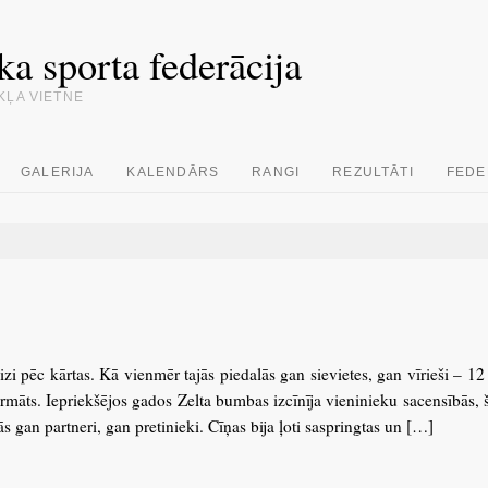
ka sporta federācija
KĻA VIETNE
GALERIJA
KALENDĀRS
RANGI
REZULTĀTI
FEDE
zi pēc kārtas. Kā vienmēr tajās piedalās gan sievietes, gan vīrieši – 12
māts. Iepriekšējos gados Zelta bumbas izcīnīja vieninieku sacensībās,
ās gan partneri, gan pretinieki. Cīņas bija ļoti saspringtas un […]