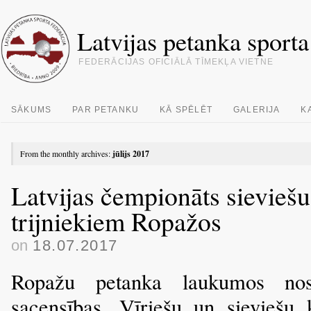
Latvijas petanka sporta
FEDERĀCIJAS OFICIĀLĀ TĪMEKĻA VIETNE
SĀKUMS
PAR PETANKU
KĀ SPĒLĒT
GALERIJA
K
From the monthly archives:
jūlijs 2017
Latvijas čempionāts sieviešu
trijniekiem Ropažos
on
18.07.2017
Ropažu petanka laukumos nos
sacensības. Vīriešu un sieviešu 